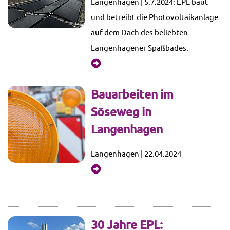
Langenhagen | 5.7.2024: EPL baut
und betreibt die Photovoltaikanlage
auf dem Dach des beliebten
Langenhagener Spaßbades.
mehr...
Bauarbeiten im
Söseweg in
Langenhagen
Langenhagen | 22.04.2024
mehr...
30 Jahre EPL: