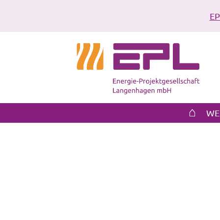
EP
⌂
WE
Sie befinden sich hier:
Kontaktformular
Start
Kontakt