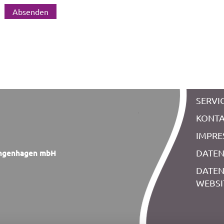
SERVI
KONT
IMPR
DATE
Langenhagen mbH
DATE
WEBSI