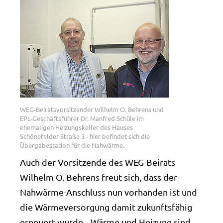
WEG-Beiratsvorsitzender Wilhelm O. Behrens und
EPL-Geschäftsführer Dr. Manfred Schüle im
ehemaligen Heizungskeller des Hauses
Schönefelder Straße 3 - hier befindet sich die
Übergabestation für die Nahwärme.
Auch der Vorsitzende des WEG-Beirats
Wilhelm O. Behrens freut sich, dass der
Nahwärme-Anschluss nun vorhanden ist und
die Wärmeversorgung damit zukunftsfähig
erneuert wurde. „Wärme und Heizung sind